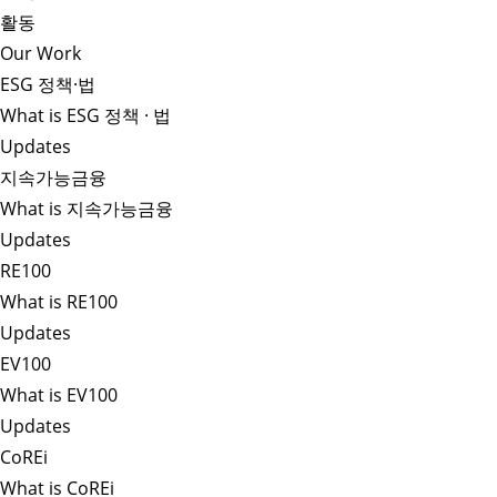
활동
Our Work
ESG 정책·법
What is ESG 정책 · 법
Updates
지속가능금융
What is 지속가능금융
Updates
RE100
What is RE100
Updates
EV100
What is EV100
Updates
CoREi
What is CoREi