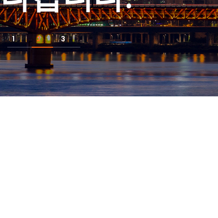
1
2
3
검색을 통해 원하는
정보를 찾아보세요!
추천
#ESG 정책·법
키워드
#EV100
#RE100
#Scorecard