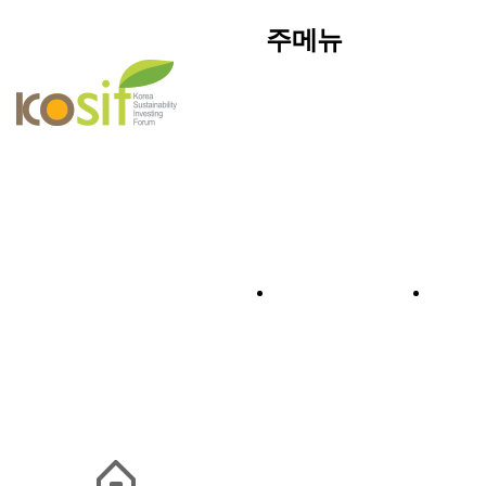
주메뉴
소
개
KoSIF
O
인사말
ES
연혁
지
구성원
네트워크